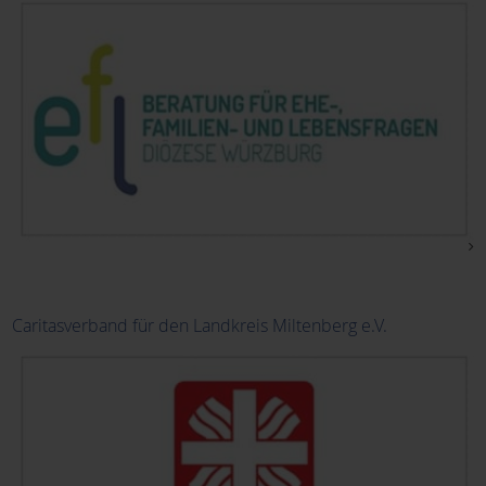
Kindertagesstätten
KoKi
Kolping
Schulen
SEFRA e.V.
Caritasverband für den Landkreis Miltenberg e.V.
Sportvereine
Quartierszentrum Elsenfeld