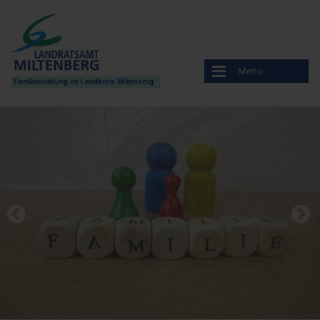
Menü
Familienbildung
Veranstaltungen
Anbieter
Amt für Ernährung, Landwirtschaft und Forsten
Bayerisches Rotes Kreuz
Beratungsstelle für Ehe-, Familien- und Lebensfragen