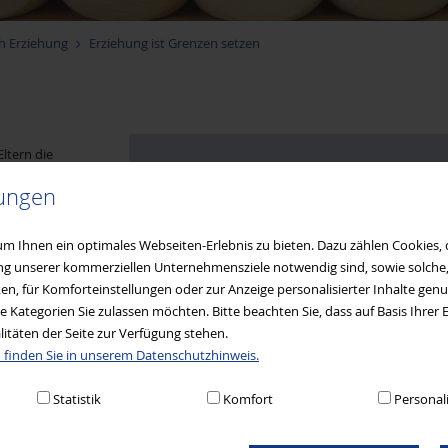
h Erziehung
Erziehung ist Grenzen setzen
Eltern die
 es auf lange
lungen
 sollten
m Ihnen ein optimales Webseiten-Erlebnis zu bieten. Dazu zählen Cookies, d
ung unserer kommerziellen Unternehmensziele notwendig sind, sowie solche, d
setzung von
n, für Komforteinstellungen oder zur Anzeige personalisierter Inhalte gen
e Kategorien Sie zulassen möchten. Bitte beachten Sie, dass auf Basis Ihrer
litäten der Seite zur Verfügung stehen.
 finden Sie in unserem Datenschutzhinweis.
Statistik
Komfort
Personal
Staatsministerium für Arbeit und Soziales, Familie u
Stark durch Erziehung.