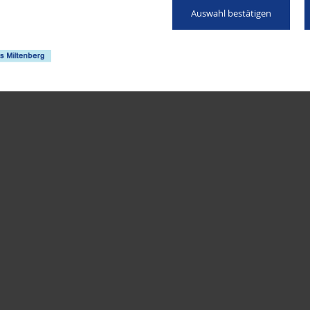
Auswahl bestätigen
rziehung" finden Sie online auf der Seite
http://stark-durch-erziehung.de
.