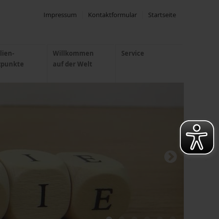
Impressum
Kontaktformular
Startseite
lien-
Willkommen
Service
zpunkte
auf der Welt