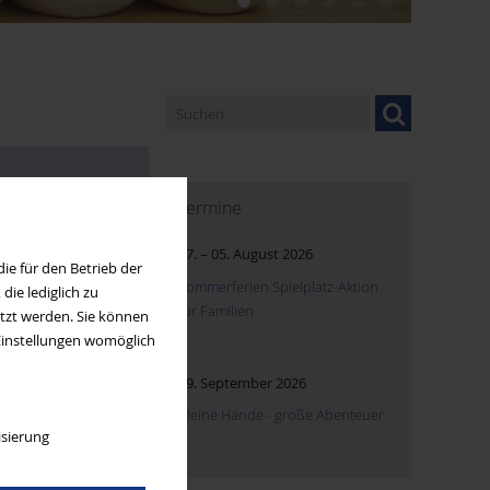
Termine
07.
–
05. August 2026
ie für den Betrieb der
Sommerferien Spielplatz-Aktion
ie lediglich zu
für Familien
utzt werden. Sie können
 Einstellungen womöglich
19. September 2026
Kleine Hände - große Abenteuer
isierung
nd Integration (2017):