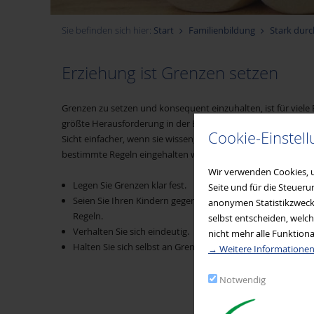
Sie befinden sich hier:
Start
Familienbildung
Stark durc
Erziehung ist Grenzen setzen
Grenzen zu setzen und konsequent einzuhalten, ist für viele 
größte Herausforderung in der Erziehung. Doch für Kinder ist
Cookie-Einstel
Sicht einfacher, wenn sie wissen, wo ihre Grenzen sind. Dabei
bestimmte Regeln eingehalten werden:
Wir verwenden Cookies, u
Legen Sie Grenzen klar fest.
Seite und für die Steuer
Seien Sie Ihren Kindern gegenüber konsequent in der Um
anonymen Statistikzwecke
Regeln.
selbst entscheiden, welch
Verhalten Sie sich eindeutig.
nicht mehr alle Funktiona
Halten Sie sich selbst an Grenzen.
→ Weitere Informationen
Notwendig