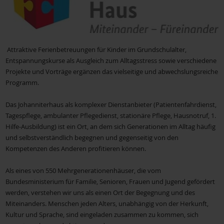
Frauen für Frauen
Attraktive Ferienbetreuungen für Kinder im Grundschulalter,
Entspannungskurse als Ausgleich zum Alltagsstress sowie verschiedene
Frauenseelsorge Diözese Würzburg
Projekte und Vorträge ergänzen das vielseitige und abwechslungsreiche
Programm.
Gesundheitsamt Miltenberg
Das Johanniterhaus als komplexer Dienstanbieter (Patientenfahrdienst,
Tagespflege, ambulanter Pflegedienst, stationäre Pflege, Hausnotruf, 1.
Hilfe-Ausbildung) ist ein Ort, an dem sich Generationen im Alltag häufig
Johanniter Mehrgenerationenhaus
und selbstverständlich begegnen und gegenseitig von den
Kompetenzen des Anderen profitieren können.
KAB Bildungswerk
Als eines von 550 Mehrgenerationenhäuser, die vom
Bundesministerium für Familie, Senioren, Frauen und Jugend gefördert
werden, verstehen wir uns als einen Ort der Begegnung und des
Katholischer Deutscher Frauenbund (KDFB)
Miteinanders. Menschen jeden Alters, unabhängig von der Herkunft,
Kultur und Sprache, sind eingeladen zusammen zu kommen, sich