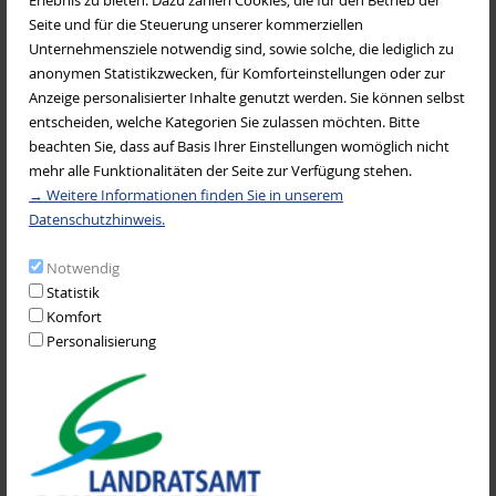
Seite und für die Steuerung unserer kommerziellen
Ferienbetreuung
Sozialdienst katholischer Frauen e.V. Aschaffenburg (SkF)
Unternehmensziele notwendig sind, sowie solche, die lediglich zu
Betreuung am schulfreien Buß-und Bettag
anonymen Statistikzwecken, für Komforteinstellungen oder zur
Nähkurse für Kinder
Anzeige personalisierter Inhalte genutzt werden. Sie können selbst
Entspannungskurs
Musikverbände
entscheiden, welche Kategorien Sie zulassen möchten. Bitte
Vorträge, Aktionen und Projekte
beachten Sie, dass auf Basis Ihrer Einstellungen womöglich nicht
mehr alle Funktionalitäten der Seite zur Verfügung stehen.
Familien- stützpunkte
→ Weitere Informationen finden Sie in unserem
Johanniter Mehrgenerationenhaus
Datenschutzhinweis.
Arnouviller Ring 3
Willkommen auf der Welt
63897
Miltenberg
Notwendig
Service
Statistik
09371 952615
Komfort
Personalisierung
E-Mail versenden
Internetseite