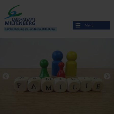
Menü
Familienbildung
Veranstaltungen
Anbieter
Amt für Ernährung, Landwirtschaft und Forsten
Bayerisches Rotes Kreuz
Beratungsstelle für Ehe-, Familien- und Lebensfragen