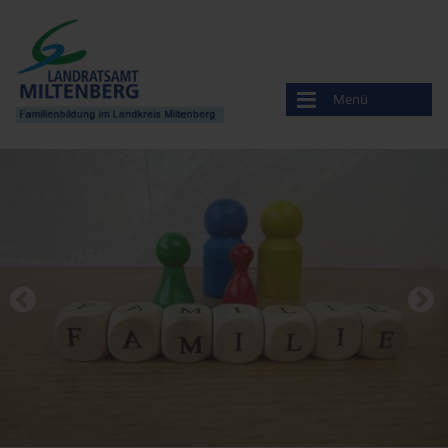
Menü
Familienbildung
Veranstaltungen
Anbieter
Familien- stützpunkte
Willkommen auf der Welt
Entwicklung und Förderung des Babys
Finanzielle Leistungen und Hilfe