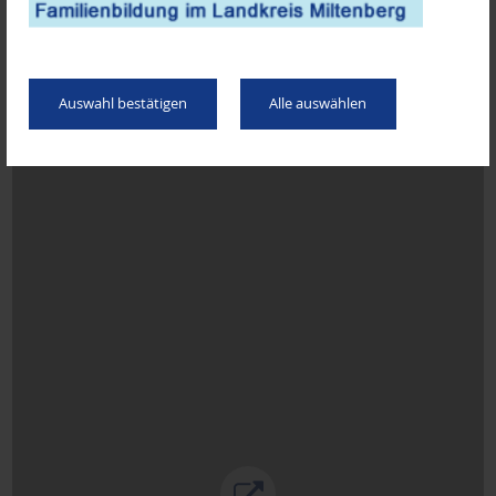
Familien mit Kinder bis zum zweiten Lebensjahr erhalten im Landkreis
Miltenberg Windelsäcke. Wer auf Einwegwindeln verzichtet, wird durch
einen Zuschuss von bis zu 100,00€ pro Jahr im ersten und zweiten
Auswahl bestätigen
Alle auswählen
Lebensjahr des Kindes unterstützt.