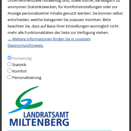
Unternehmensziele notwendig sind, sowie solche, die lediglich zu
Schwanger in Bayern
anonymen Statistikzwecken, für Komforteinstellungen oder zur
Anzeige personalisierter Inhalte genutzt werden. Sie können selbst
Leistungen und Hilfe für Schwangere und Familien einschließlich
entscheiden, welche Kategorien Sie zulassen möchten. Bitte
finanziellen Leistungen des Freistaates Bayern, wie z.B. bayerisches
beachten Sie, dass auf Basis Ihrer Einstellungen womöglich nicht
Familiengeld oder bayerisches Krippengeld.
mehr alle Funktionalitäten der Seite zur Verfügung stehen.
→ Weitere Informationen finden Sie in unserem
Datenschutzhinweis.
Notwendig
Statistik
Komfort
Personalisierung
Zuschuss bei der Verwendung von Mehrwegwindeln oder
Windelsäcke im Landkreis Miltenberg