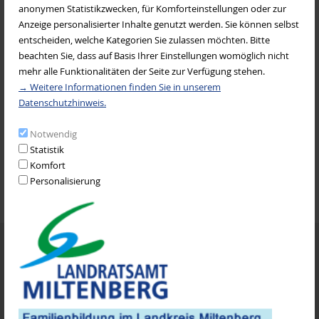
anonymen Statistikzwecken, für Komforteinstellungen oder zur
Kindertagesstätten
Mehr Informationen zu offenen Angeboten finden Sie hier:
Anzeige personalisierter Inhalte genutzt werden. Sie können selbst
entscheiden, welche Kategorien Sie zulassen möchten. Bitte
http://www.kab-wuerzburg.de/zielgruppen-und-
beachten Sie, dass auf Basis Ihrer Einstellungen womöglich nicht
KoKi
schwerpunkte/familien/angebote-der-familienarbeit
mehr alle Funktionalitäten der Seite zur Verfügung stehen.
→ Weitere Informationen finden Sie in unserem
Wenn Sie selbst ein solches Wochenende gemeinsam mit wenigstens 5
Datenschutzhinweis.
Kolping
Familien gestalten wollen, dann finden Sie hier Informationen und den
Kontakt für die organisatorische Unterstützung:
Notwendig
Statistik
Schulen
http://www.kab-wuerzburg.de/aktuelles/index.html/5-freunde-muesst-
Komfort
ihr-sein/f1502c47-5261-4b95-a2dc-50979b7e43fc?mode=detail
Personalisierung
SEFRA e.V.
Termine
Sportvereine
06. August 2026
Sommerferien Spielplatz-Aktion für Familien
Quartierszentrum Elsenfeld