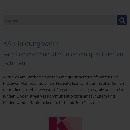
Caritasverband Miltenberg
Donum Vitae
KAB Bildungswerk
Fachstelle für Familienangelegenheiten
Familienwochenenden in einem qualifizierten
Rahmen
Familienbund der Katholiken (FDK)
Aktuelle Familienthemen werden mit qualifizierten Referenten und
kreativen Methoden zu einem Freizeiterlebnis: "Natur mit allen Sinnen
entdecken", "Probierwerkstatt für Familienspiele"; "Digitale Medien für
Familienseelsorge
Kinder"... oder "Kreatives Kommunikationstraining für Eltern und
Kinder",... oder "Kraft tanken für Leib und Seele", u.v.m.
Familienstützpunkt Nord in Erlenbach
Familienstützpunkt Süd