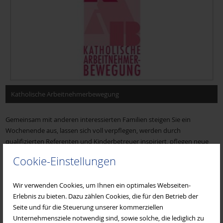
Frauen für Frauen
Frauenseelsorge Diözese Würzburg
Katholische Arbeitnehmerbewegung
Gesundheitsamt Miltenberg
Gemeinsam mit anderen interessierten Familien steigen Sie ein
Wochenende aus, lassen sich voll verpflegen, werden durch
Johanniter Mehrgenerationenhaus
qualifizierten Referenten und Kinderbetreuer inspiriert, pflegen neue
Bekanntschaften und sammeln in einem besonderen Gottesdienst
Cookie-Einstellungen
Impulse für den Alltag.
KAB Bildungswerk
Das KAB-Bildungswerk ermöglicht damit eine günstige
Wir verwenden Cookies, um Ihnen ein optimales Webseiten-
Freizeitgestaltung, bei denen Kinder keine Mehrkosten verursachen
Erlebnis zu bieten. Dazu zählen Cookies, die für den Betrieb der
Katholischer Deutscher Frauenbund (KDFB)
(Pauschalpreis unabhängig von der Kinderzahl) und Familien mit
Seite und für die Steuerung unserer kommerziellen
geringem Einkommen noch mal weniger zahlen.
Unternehmensziele notwendig sind, sowie solche, die lediglich zu