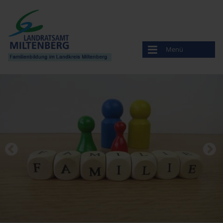
Menü
Familienbildung
Veranstaltungen
Anbieter
Amt für Ernährung, Landwirtschaft und Forsten
Bayerisches Rotes Kreuz
Beratungsstelle für Ehe-, Familien- und Lebensfragen