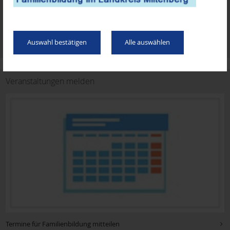
07.
–
05. August 2026
Sozialdienst katholischer Frauen e.V. Aschaffenburg (SkF)
Sommerferien Spielplatz-Aktion für Familien
Auswahl bestätigen
Alle auswählen
Musikverbände
Veranstaltungen melden
Familien- stützpunkte
Willkommen auf der Welt
Service
Termine für Familienbildung mitteilen