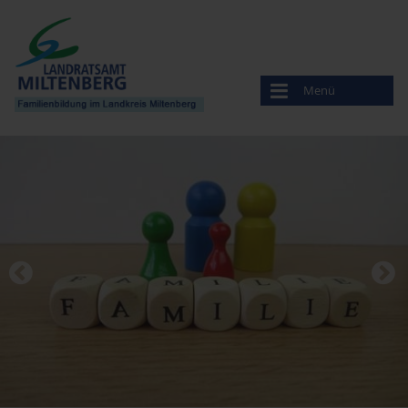
Menü
Familienbildung
Veranstaltungen
Anbieter
Amt für Ernährung, Landwirtschaft und Forsten
Bayerisches Rotes Kreuz
Beratungsstelle für Ehe-, Familien- und Lebensfragen