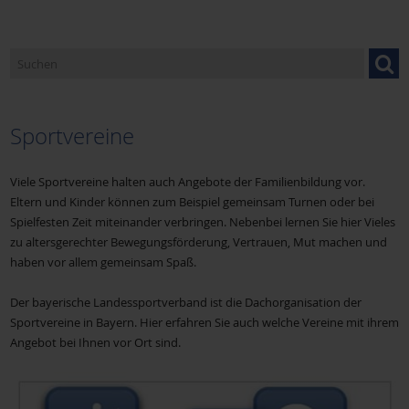
Caritasverband Miltenberg
Donum Vitae
Sportvereine
Fachstelle für Familienangelegenheiten
Viele Sportvereine halten auch Angebote der Familienbildung vor.
Eltern und Kinder können zum Beispiel gemeinsam Turnen oder bei
Spielfesten Zeit miteinander verbringen. Nebenbei lernen Sie hier Vieles
Familienbund der Katholiken (FDK)
zu altersgerechter Bewegungsförderung, Vertrauen, Mut machen und
haben vor allem gemeinsam Spaß.
Familienseelsorge
Der bayerische Landessportverband ist die Dachorganisation der
Sportvereine in Bayern. Hier erfahren Sie auch welche Vereine mit ihrem
Angebot bei Ihnen vor Ort sind.
Familienstützpunkt Nord in Erlenbach
Familienstützpunkt Süd