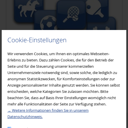
Frauen für Frauen
Frauenseelsorge Diözese Würzburg
Cookie-Einstellungen
Wir verwenden Cookies, um Ihnen ein optimales Webseiten-
Gesundheitsamt Miltenberg
Erlebnis zu bieten. Dazu zählen Cookies, die für den Betrieb der
Sportvereine
Seite und für die Steuerung unserer kommerziellen
Unternehmensziele notwendig sind, sowie solche, die lediglich zu
Johanniter Mehrgenerationenhaus
Name
Telefon
Zimmer
E-Mail
anonymen Statistikzwecken, für Komforteinstellungen oder zur
Anzeige personalisierter Inhalte genutzt werden. Sie können selbst
Adolf
Zerr
entscheiden, welche Kategorien Sie zulassen möchten. Bitte
Kreisvorsitzender
KAB Bildungswerk
beachten Sie, dass auf Basis Ihrer Einstellungen womöglich nicht
mehr alle Funktionalitäten der Seite zur Verfügung stehen.
→ Weitere Informationen finden Sie in unserem
Katholischer Deutscher Frauenbund (KDFB)
Datenschutzhinweis.
Termine