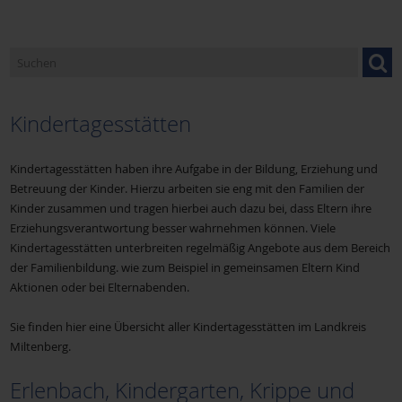
Caritasverband Miltenberg
Donum Vitae
Kindertagesstätten
Fachstelle für Familienangelegenheiten
Kindertagesstätten haben ihre Aufgabe in der Bildung, Erziehung und
Betreuung der Kinder. Hierzu arbeiten sie eng mit den Familien der
Kinder zusammen und tragen hierbei auch dazu bei, dass Eltern ihre
Familienbund der Katholiken (FDK)
Erziehungsverantwortung besser wahrnehmen können. Viele
Kindertagesstätten unterbreiten regelmäßig Angebote aus dem Bereich
der Familienbildung. wie zum Beispiel in gemeinsamen Eltern Kind
Familienseelsorge
Aktionen oder bei Elternabenden.
Sie finden hier eine Übersicht aller Kindertagesstätten im Landkreis
Familienstützpunkt Nord in Erlenbach
Miltenberg.
Erlenbach, Kindergarten, Krippe und
Familienstützpunkt Süd