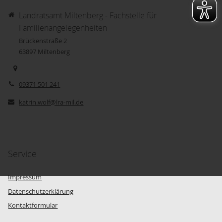
Landratsamt Miltenberg - Fachstelle für
Familienangelegenheiten
Brückenstraße 2
63897
Miltenberg
09371 501 241
katrin.wolf@lra-mil.de
Service
Impressum
Datenschutzerklärung
Kontaktformular