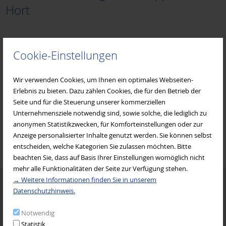
Hort
Frauen für Frauen
Träger: Stadt Erlenbach
Cookie-Einstellungen
Frauenseelsorge Diözese Würzburg
Kindertageseinrichtung Dr. Vits-Straße
Wir verwenden Cookies, um Ihnen ein optimales Webseiten-
Erlebnis zu bieten. Dazu zählen Cookies, die für den Betrieb der
Dr.-Vits-Straße 16
Gesundheitsamt Miltenberg
Seite und für die Steuerung unserer kommerziellen
63906
Erlenbach a. Main
Unternehmensziele notwendig sind, sowie solche, die lediglich zu
09372 139042
anonymen Statistikzwecken, für Komforteinstellungen oder zur
Johanniter Mehrgenerationenhaus
Anzeige personalisierter Inhalte genutzt werden. Sie können selbst
kindergarten-vitsstrasse@stadt-erlenbach.de
entscheiden, welche Kategorien Sie zulassen möchten. Bitte
beachten Sie, dass auf Basis Ihrer Einstellungen womöglich nicht
KAB Bildungswerk
mehr alle Funktionalitäten der Seite zur Verfügung stehen.
Termine
→ Weitere Informationen finden Sie in unserem
Datenschutzhinweis.
07.
–
05. August 2026
Katholischer Deutscher Frauenbund (KDFB)
Notwendig
Sommerferien Spielplatz-Aktion für Familien
Statistik