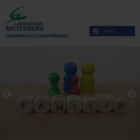
Menü
Familienbildung
Veranstaltungen
Anbieter
Amt für Ernährung, Landwirtschaft und Forsten
Bayerisches Rotes Kreuz
Beratungsstelle für Ehe-, Familien- und Lebensfragen