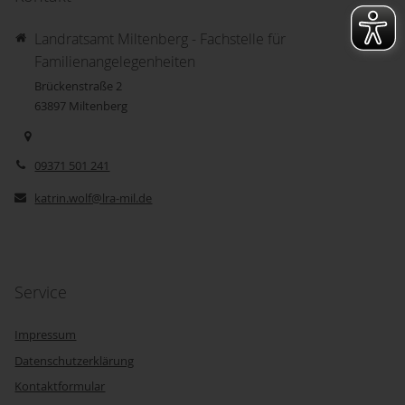
Landratsamt Miltenberg - Fachstelle für
Familienangelegenheiten
Brückenstraße 2
63897
Miltenberg
09371 501 241
katrin.wolf@lra-mil.de
Service
Impressum
Datenschutzerklärung
Kontaktformular