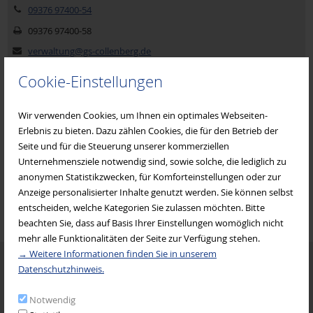
09376 97400-54
09376 97400-58
Frauen für Frauen
verwaltung@gs-collenberg.de
Internetseite
Cookie-Einstellungen
Frauenseelsorge Diözese Würzburg
Wir verwenden Cookies, um Ihnen ein optimales Webseiten-
Erlebnis zu bieten. Dazu zählen Cookies, die für den Betrieb der
Gesundheitsamt Miltenberg
Seite und für die Steuerung unserer kommerziellen
Unternehmensziele notwendig sind, sowie solche, die lediglich zu
anonymen Statistikzwecken, für Komforteinstellungen oder zur
Johanniter Mehrgenerationenhaus
Anzeige personalisierter Inhalte genutzt werden. Sie können selbst
entscheiden, welche Kategorien Sie zulassen möchten. Bitte
beachten Sie, dass auf Basis Ihrer Einstellungen womöglich nicht
KAB Bildungswerk
mehr alle Funktionalitäten der Seite zur Verfügung stehen.
→ Weitere Informationen finden Sie in unserem
Termine
Datenschutzhinweis.
Katholischer Deutscher Frauenbund (KDFB)
06. August 2026
Notwendig
Sommerferien Spielplatz-Aktion für Familien