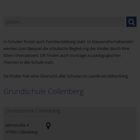
Caritasverband Miltenberg
Donum Vitae
In Schulen findet auch Familienbildung statt. In Klassenelternabenden
werden zum Beispiel die schulische Begleitung der Kinder durch ihre
Fachstelle für Familienangelegenheiten
Eltern thematisiert. Oft finden auch Vorträge zu pädagogischen
Themen in der Schule statt.
Sie finden hier eine Übersicht aller Schulen im Landkreis Miltenberg.
Familienbund der Katholiken (FDK)
Grundschule Collenberg
Familienseelsorge
Grundschule Collenberg
Familienstützpunkt Nord in Erlenbach
Jahnstraße 4
97903
Collenberg
Familienstützpunkt Süd