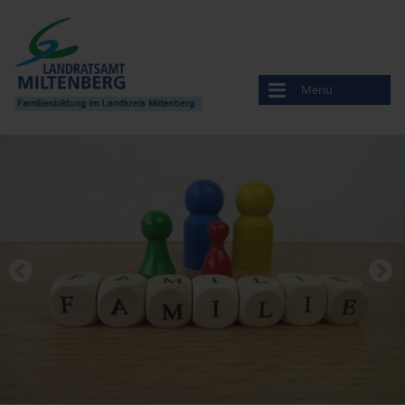
Menü
Familienbildung
Veranstaltungen
Anbieter
Amt für Ernährung, Landwirtschaft und Forsten
Bayerisches Rotes Kreuz
Beratungsstelle für Ehe-, Familien- und Lebensfragen