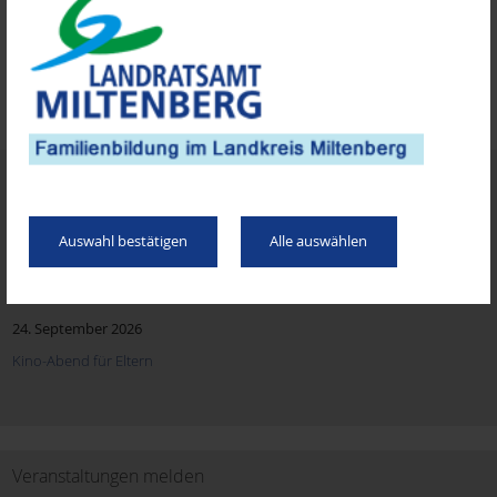
Kess-erziehen: Mehr Freude. Weniger Stress. Elternkurs für Väter
und Mütter von Kindern zwischen 3 - 11 Jahren
Termine
19. September 2026
Auswahl bestätigen
Alle auswählen
Kleine Hände - große Abenteuer
24. September 2026
Kino-Abend für Eltern
Veranstaltungen melden