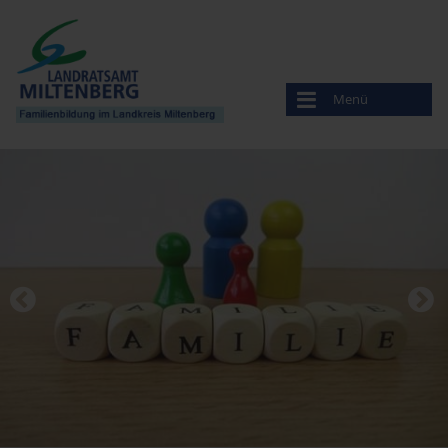
Menü
Familienbildung
Veranstaltungen
Anbieter
Familien- stützpunkte
Willkommen auf der Welt
Service