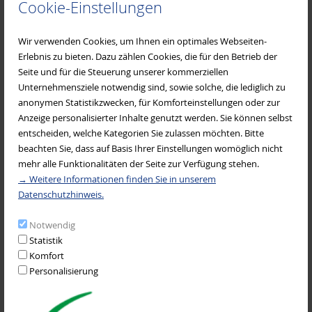
Cookie-Einstellungen
eingesetzt werden (Ein Gutschein pro Teilnehmer/-in).
Veranstalter:
Wir verwenden Cookies, um Ihnen ein optimales Webseiten-
Kindergarten Maria Hilf Miltenberg in Kooperation mit Ehe- und
Erlebnis zu bieten. Dazu zählen Cookies, die für den Betrieb der
Familienseelsorge Dekanat Miltenberg
Seite und für die Steuerung unserer kommerziellen
Anmeldung:
Unternehmensziele notwendig sind, sowie solche, die lediglich zu
Ehe- und Familienseelsorge Miltenberg
anonymen Statistikzwecken, für Komforteinstellungen oder zur
Bürgstädter Str. 8
Anzeige personalisierter Inhalte genutzt werden. Sie können selbst
63897 Miltenberg
entscheiden, welche Kategorien Sie zulassen möchten. Bitte
Tel: 09371 - 978739
beachten Sie, dass auf Basis Ihrer Einstellungen womöglich nicht
Mail:
familienseelsorge.mil@bistum-wuerzburg.de
mehr alle Funktionalitäten der Seite zur Verfügung stehen.
→ Weitere Informationen finden Sie in unserem
Flyer-Kess
Datenschutzhinweis.
Notwendig
Statistik
Komfort
Personalisierung