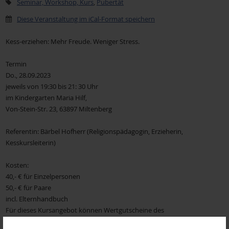
Seminar, Workshop, Kurs
,
Pubertät
Diese Veranstaltung im iCal-Format speichern
Kess-erziehen: Mehr Freude. Weniger Stress.
Termin
Do., 28.09.2023
jeweils von 19:30 bis 21: 30 Uhr
im Kindergarten Maria Hilf,
Von-Stein-Str. 23, 63897 Miltenberg
Referentin: Bärbel Hofherr (Religionspädagogin, Erzieherin,
Kesskursleiterin)
Kosten:
40,- € für Einzelpersonen
50,- € für Paare
incl. Elternhandbuch
Für dieses Kursangebot können Wertgutscheine des
Landkreises Miltenberg für die Teilnahme an Elternkursen