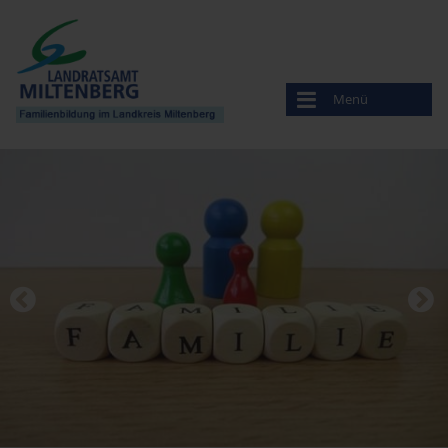
Menü
Familienbildung
Veranstaltungen
Anbieter
Familien- stützpunkte
Willkommen auf der Welt
Service