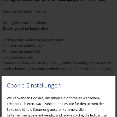
Kommen Sie einfach vorbei!
Bei Regen entfällt die Aktion.
Das Angebot ist kostenfrei.
Fachstelle für Familienangelegenheiten
Familienstützpunkt NORD
Familienstützpunkt SÜD
in Kooperation mit:
Frauen für Frauen e.V., Koki (LRA Mil), Stadt Obernburg, Familienbeirat
Stadt Erlenbach, Gemeinde Niedernberg, Zeit für Familien (Caritas) u.a.
Cookie-Einstellungen
Wir verwenden Cookies, um Ihnen ein optimales Webseiten-
Erlebnis zu bieten. Dazu zählen Cookies, die für den Betrieb der
Seite und für die Steuerung unserer kommerziellen
Unternehmensziele notwendig sind, sowie solche, die lediglich zu